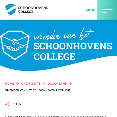
MENU
>> AANMELDEN LEERLING <<
LEERLINGEN EN OUDERS
Contact
Onderwijs
Begeleiding
Schoolgids
HOME
ORGANISATIE
ORGANISATIE
Praktische informatie
VRIENDEN VAN HET SCHOONHOVENS COLLEGE
Maatschappelijk betrokken
DELEN
Jouw mening telt