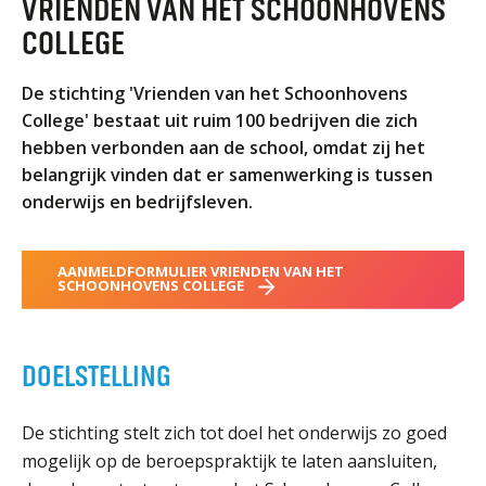
VRIENDEN VAN HET SCHOONHOVENS
ORGANISATIE
COLLEGE
Locaties
Missie en visie
De stichting 'Vrienden van het Schoonhovens
Organisatie
College' bestaat uit ruim 100 bedrijven die zich
hebben verbonden aan de school, omdat zij het
Klachten en integriteit
belangrijk vinden dat er samenwerking is tussen
onderwijs en bedrijfsleven.
GROEP 8
Kennismaking / Open dagen
AANMELDFORMULIER VRIENDEN VAN HET
Schoolgids
SCHOONHOVENS COLLEGE
Begeleiding
Profielen vmbo
DOELSTELLING
Onderwijs op vmbo-tl, havo, vwo en tweetalig vwo
Projectklassen vmbo-tl, havo, vwo en tweetalig
De stichting stelt zich tot doel het onderwijs zo goed
vwo
mogelijk op de beroepspraktijk te laten aansluiten,
Zoek de uitdaging