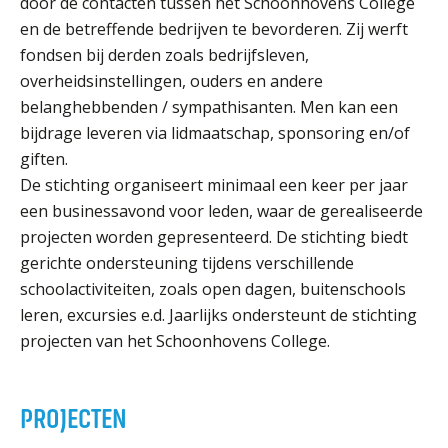
door de contacten tussen het Schoonhovens College
Welke opleidingen bieden we aan?
en de betreffende bedrijven te bevorderen. Zij werft
Taal en rekenen
fondsen bij derden zoals bedrijfsleven,
overheidsinstellingen, ouders en andere
Dyslexie
belanghebbenden / sympathisanten. Men kan een
Wereldburgerschap
bijdrage leveren via lidmaatschap, sponsoring en/of
giften.
NIEUWS
De stichting organiseert minimaal een keer per jaar
een businessavond voor leden, waar de gerealiseerde
VACATURES EN STAGEPLEKKEN
projecten worden gepresenteerd. De stichting biedt
gerichte ondersteuning tijdens verschillende
WELKOM
schoolactiviteiten, zoals open dagen, buitenschools
leren, excursies e.d. Jaarlijks ondersteunt de stichting
projecten van het Schoonhovens College.
SCHOOL
ZOEKEN
MAGISTER
AURA
ELO
GIDS
ZERMELO
PROJECTEN