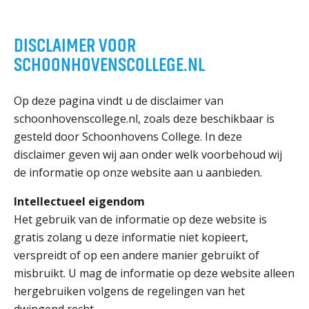
ORGANISATIE
Locaties
DISCLAIMER VOOR
Missie en visie
SCHOONHOVENSCOLLEGE.NL
Organisatie
Klachten en integriteit
Op deze pagina vindt u de disclaimer van
schoonhovenscollege.nl, zoals deze beschikbaar is
GROEP 8
gesteld door Schoonhovens College. In deze
disclaimer geven wij aan onder welk voorbehoud wij
Kennismaking / Open dagen
de informatie op onze website aan u aanbieden.
Schoolgids
Intellectueel eigendom
Begeleiding
Het gebruik van de informatie op deze website is
Profielen vmbo
gratis zolang u deze informatie niet kopieert,
Onderwijs op vmbo-tl, havo, vwo en tweetalig vwo
verspreidt of op een andere manier gebruikt of
Projectklassen vmbo-tl, havo, vwo en tweetalig
misbruikt. U mag de informatie op deze website alleen
vwo
hergebruiken volgens de regelingen van het
Zoek de uitdaging
dwingend recht.