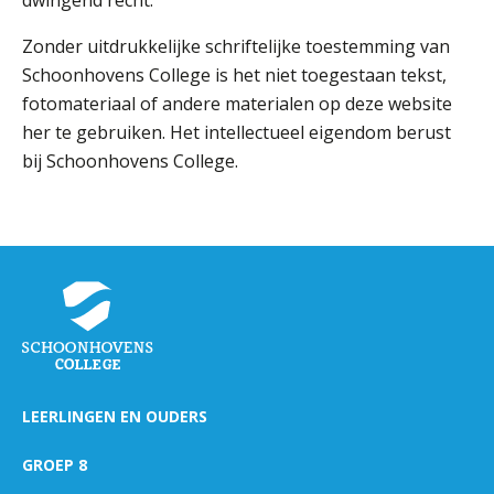
Welke opleidingen bieden we aan?
Zonder uitdrukkelijke schriftelijke toestemming van
Taal en rekenen
Schoonhovens College is het niet toegestaan tekst,
Dyslexie
fotomateriaal of andere materialen op deze website
Wereldburgerschap
her te gebruiken. Het intellectueel eigendom berust
bij Schoonhovens College.
NIEUWS
VACATURES EN STAGEPLEKKEN
WELKOM
SCHOOL
ZOEKEN
MAGISTER
AURA
ELO
GIDS
ZERMELO
LEERLINGEN EN OUDERS
GROEP 8