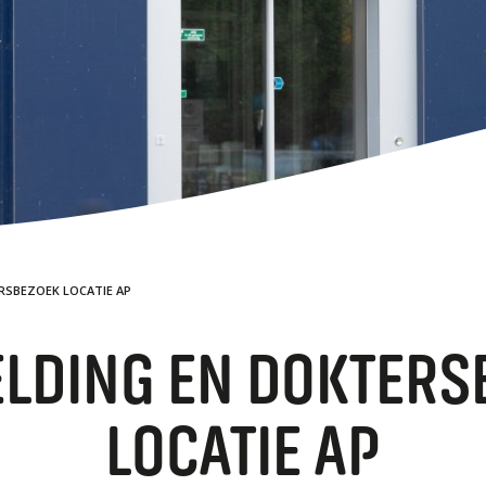
Stages
VM
Leermiddelen
Vakwedstrijden
Magister
Technologie en ontwikkeling
TAA
Ouderbijdrage
Contact
DYS
Bevorderingsnormen
WER
RSBEZOEK LOCATIE AP
ELDING EN DOKTERS
LOCATIE AP