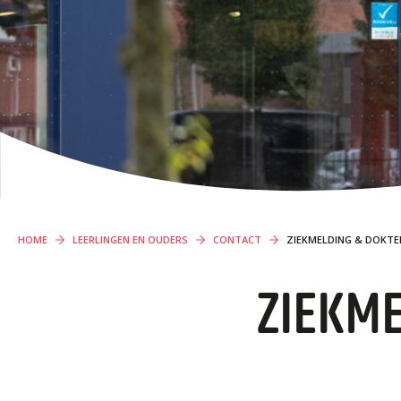
ORGANISATIE
PROFIELEN VMBO
Locaties
Missie en visie
Organisatie
ONDERWIJS OP VMBO-TL, HAVO, VWO EN
Klachten en integriteit
TWEETALIG VWO
GROEP 8
Kennismaking / Open dagen
Schoolgids
HOME
LEERLINGEN EN OUDERS
CONTACT
ZIEKMELDING & DOKTE
Begeleiding
ZIEKM
Profielen vmbo
Onderwijs op vmbo-tl, havo, vwo en tweetalig vwo
Projectklassen vmbo-tl, havo, vwo en tweetalig vwo
Zoek de uitdaging