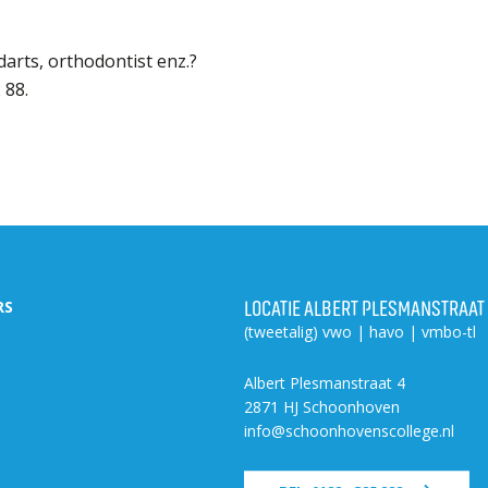
arts, orthodontist enz.?
 88.
LOCATIE ALBERT PLESMANSTRAAT
RS
(tweetalig) vwo | havo | vmbo-tl
Albert Plesmanstraat 4
2871 HJ Schoonhoven
info@schoonhovenscollege.nl