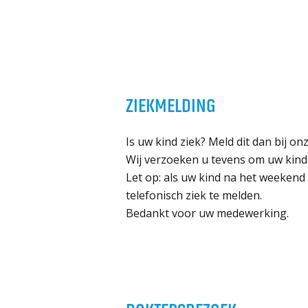
Welke opleidingen bieden we aan?
Taal en rekenen
Dyslexie
Wereldburgerschap
ZIEKMELDING
NIEUWS
VACATURES EN STAGEPLEKKEN
Is uw kind ziek? Meld dit dan bij o
Wij verzoeken u tevens om uw kind 
Let op: als uw kind na het weekend
WELKOM
telefonisch ziek te melden.
Bedankt voor uw medewerking.