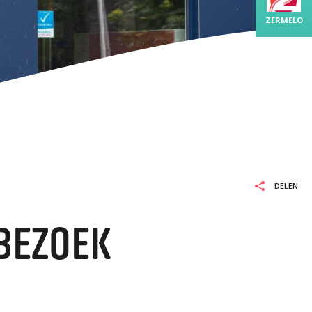
BO-MBO
ZERMELO
L EN REKENEN
LEXIE
ELDBURGERSCHAP
DELEN
BEZOEK