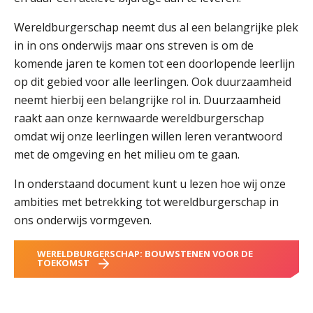
Welke opleidingen bieden we aan?
Wereldburgerschap neemt dus al een belangrijke plek
Taal en rekenen
in in ons onderwijs maar ons streven is om de
Dyslexie
komende jaren te komen tot een doorlopende leerlijn
Wereldburgerschap
op dit gebied voor alle leerlingen. Ook duurzaamheid
neemt hierbij een belangrijke rol in. Duurzaamheid
NIEUWS
raakt aan onze kernwaarde wereldburgerschap
omdat wij onze leerlingen willen leren verantwoord
VACATURES EN STAGEPLEKKEN
met de omgeving en het milieu om te gaan.
In onderstaand document kunt u lezen hoe wij onze
WELKOM
ambities met betrekking tot wereldburgerschap in
ons onderwijs vormgeven.
SCHOOL
ZOEKEN
MAGISTER
WERELDBURGERSCHAP: BOUWSTENEN VOOR DE
AURA
ELO
GIDS
ZERMELO
TOEKOMST