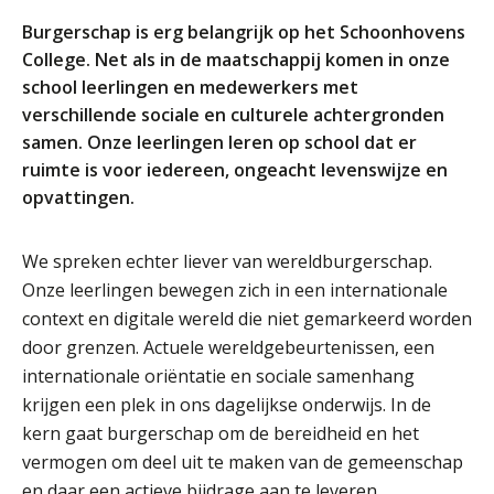
ORGANISATIE
Burgerschap is erg belangrijk op het Schoonhovens
Locaties
College. Net als in de maatschappij komen in onze
Missie en visie
school leerlingen en medewerkers met
verschillende sociale en culturele achtergronden
Organisatie
samen. Onze leerlingen leren op school dat er
Klachten en integriteit
ruimte is voor iedereen, ongeacht levenswijze en
opvattingen.
GROEP 8
Kennismaking / Open dagen
We spreken echter liever van wereldburgerschap.
Schoolgids
Onze leerlingen bewegen zich in een internationale
context en digitale wereld die niet gemarkeerd worden
Begeleiding
door grenzen. Actuele wereldgebeurtenissen, een
Profielen vmbo
internationale oriëntatie en sociale samenhang
Onderwijs op vmbo-tl, havo, vwo en tweetalig vwo
krijgen een plek in ons dagelijkse onderwijs. In de
Projectklassen vmbo-tl, havo, vwo en tweetalig
kern gaat burgerschap om de bereidheid en het
vwo
vermogen om deel uit te maken van de gemeenschap
Zoek de uitdaging
en daar een actieve bijdrage aan te leveren.