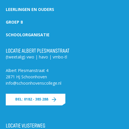
Welke opleidingen bieden we aan?
LEERLINGEN EN OUDERS
Taal en rekenen
GROEP 8
Dyslexie
Wereldburgerschap
SCHOOLORGANISATIE
NIEUWS
LOCATIE ALBERT PLESMANSTRAAT
(tweetalig) vwo | havo | vmbo-tl
VACATURES EN STAGEPLEKKEN
Albert Plesmanstraat 4
2871 HJ Schoonhoven
WELKOM
info@schoonhovenscollege.nl
BEL: 0182 - 385 288
SCHOOL
ZOEKEN
MAGISTER
AURA
ELO
GIDS
ZERMELO
LOCATIE VLISTERWEG