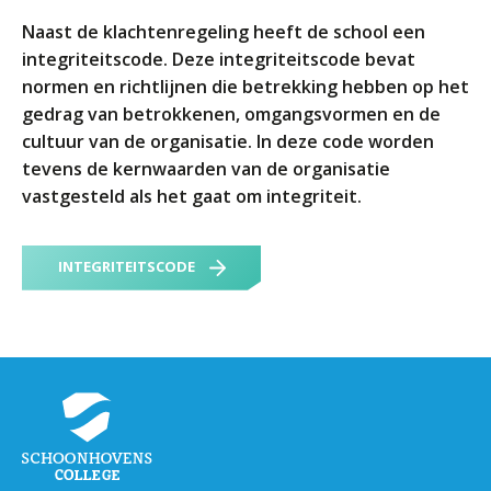
ORGANISATIE
Naast de klachtenregeling heeft de school een
Locaties
integriteitscode. Deze integriteitscode bevat
Missie en visie
normen en richtlijnen die betrekking hebben op het
gedrag van betrokkenen, omgangsvormen en de
Organisatie
cultuur van de organisatie. In deze code worden
Klachten en integriteit
tevens de kernwaarden van de organisatie
vastgesteld als het gaat om integriteit.
GROEP 8
Kennismaking / Open dagen
INTEGRITEITSCODE
Schoolgids
Begeleiding
Profielen vmbo
Onderwijs op vmbo-tl, havo, vwo en tweetalig vwo
Projectklassen vmbo-tl, havo, vwo en tweetalig
vwo
Zoek de uitdaging