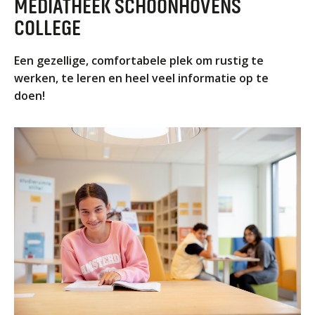
MEDIATHEEK SCHOONHOVENS
ORGANISATIE
COLLEGE
Locaties
Missie en visie
Een gezellige, comfortabele plek om rustig te
Organisatie
werken, te leren en heel veel informatie op te
doen!
Klachten en integriteit
GROEP 8
Kennismaking / Open dagen
Schoolgids
Begeleiding
Profielen vmbo
Onderwijs op vmbo-tl, havo, vwo en tweetalig vwo
Projectklassen vmbo-tl, havo, vwo en tweetalig
vwo
Zoek de uitdaging