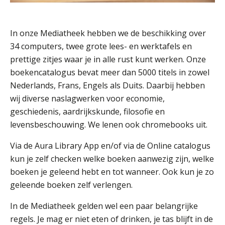
Welke opleidingen bieden we aan?
Taal en rekenen
In onze Mediatheek hebben we de beschikking over
Dyslexie
34 computers, twee grote lees- en werktafels en
Wereldburgerschap
prettige zitjes waar je in alle rust kunt werken. Onze
boekencatalogus bevat meer dan 5000 titels in zowel
NIEUWS
Nederlands, Frans, Engels als Duits. Daarbij hebben
wij diverse naslagwerken voor economie,
VACATURES EN STAGEPLEKKEN
geschiedenis, aardrijkskunde, filosofie en
levensbeschouwing. We lenen ook chromebooks uit.
WELKOM
Via de Aura Library App en/of via de Online catalogus
kun je zelf checken welke boeken aanwezig zijn, welke
boeken je geleend hebt en tot wanneer. Ook kun je zo
SCHOOL
ZOEKEN
MAGISTER
AURA
ELO
geleende boeken zelf verlengen.
GIDS
ZERMELO
In de Mediatheek gelden wel een paar belangrijke
regels. Je mag er niet eten of drinken, je tas blijft in de