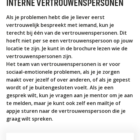
INTERNE VERTROUWENSPERSONEN
ORGANISATIE
Locaties
Als je problemen hebt die je liever eerst
Missie en visie
vertrouwelijk bespreekt met iemand, kun je
terecht bij één van de vertrouwenspersonen. Dit
Organisatie
hoeft niet per se een vertrouwenspersoon op jouw
Klachten en integriteit
locatie te zijn. Je kunt in de brochure lezen wie de
vertrouwenspersonen zijn.
GROEP 8
Het team van vertrouwenspersonen is er voor
Kennismaking / Open dagen
sociaal-emotionele problemen, als je je zorgen
maakt over jezelf of over anderen, of als je gepest
Schoolgids
wordt of je buitengesloten voelt. Als je een
Begeleiding
gesprek wilt, kun je vragen aan je mentor om je aan
Profielen vmbo
te melden, maar je kunt ook zelf een mailtje of
appje sturen naar de vertrouwenspersoon die je
Onderwijs op vmbo-tl, havo, vwo en tweetalig vwo
graag wilt spreken.
Projectklassen vmbo-tl, havo, vwo en tweetalig
vwo
Zoek de uitdaging