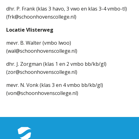
Welke opleidingen bieden we aan?
dhr. P. Frank (klas 3 havo, 3 vwo en klas 3-4 vmbo-tl)
Taal en rekenen
(frk@schoonhovenscollege.nl)
Dyslexie
Locatie Vlisterweg
Wereldburgerschap
mevr. B. Walter (vmbo lwoo)
(wal@schoonhovenscollege.nl)
NIEUWS
dhr. J. Zorgman (klas 1 en 2 vmbo bb/kb/gl)
VACATURES EN STAGEPLEKKEN
(zor@schoonhovenscollege.nl)
mevr. N. Vonk (klas 3 en 4 vmbo bb/kb/gl)
WELKOM
(von@schoonhovenscollege.nl)
SCHOOL
ZOEKEN
MAGISTER
AURA
ELO
GIDS
ZERMELO