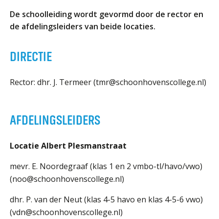
ORGANISATIE
De schoolleiding wordt gevormd door de rector en
Locaties
de afdelingsleiders van beide locaties.
Missie en visie
DIRECTIE
Organisatie
Klachten en integriteit
Rector: dhr. J. Termeer (tmr@schoonhovenscollege.nl)
GROEP 8
Kennismaking / Open dagen
AFDELINGSLEIDERS
Schoolgids
Begeleiding
Locatie Albert Plesmanstraat
Profielen vmbo
mevr. E. Noordegraaf (klas 1 en 2 vmbo-tl/havo/vwo)
Onderwijs op vmbo-tl, havo, vwo en tweetalig vwo
(noo@schoonhovenscollege.nl)
Projectklassen vmbo-tl, havo, vwo en tweetalig
vwo
dhr. P. van der Neut (klas 4-5 havo en klas 4-5-6 vwo)
(vdn@schoonhovenscollege.nl)
Zoek de uitdaging