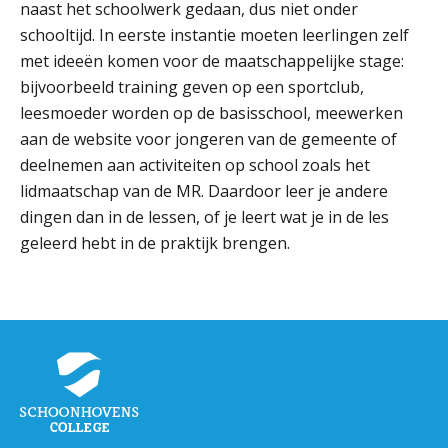
naast het schoolwerk gedaan, dus niet onder
Welke opleidingen bieden we aan?
schooltijd. In eerste instantie moeten leerlingen zelf
Taal en rekenen
met ideeën komen voor de maatschappelijke stage:
Dyslexie
bijvoorbeeld training geven op een sportclub,
leesmoeder worden op de basisschool, meewerken
Wereldburgerschap
aan de website voor jongeren van de gemeente of
NIEUWS
deelnemen aan activiteiten op school zoals het
lidmaatschap van de MR. Daardoor leer je andere
dingen dan in de lessen, of je leert wat je in de les
VACATURES EN STAGEPLEKKEN
geleerd hebt in de praktijk brengen.
WELKOM
SCHOOL
ZOEKEN
MAGISTER
AURA
ELO
GIDS
ZERMELO