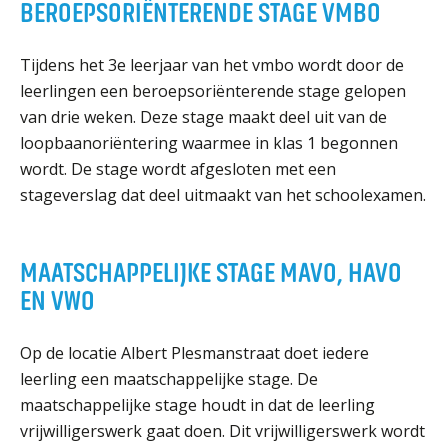
BEROEPSORIËNTERENDE STAGE VMBO
ORGANISATIE
Locaties
Tijdens het 3e leerjaar van het vmbo wordt door de
Missie en visie
leerlingen een beroepsoriënterende stage gelopen
Organisatie
van drie weken. Deze stage maakt deel uit van de
Klachten en integriteit
loopbaanoriëntering waarmee in klas 1 begonnen
wordt. De stage wordt afgesloten met een
GROEP 8
stageverslag dat deel uitmaakt van het schoolexamen.
Kennismaking / Open dagen
Schoolgids
MAATSCHAPPELIJKE STAGE MAVO, HAVO
EN VWO
Begeleiding
Profielen vmbo
Op de locatie Albert Plesmanstraat doet iedere
Onderwijs op vmbo-tl, havo, vwo en tweetalig vwo
leerling een maatschappelijke stage. De
Projectklassen vmbo-tl, havo, vwo en tweetalig
vwo
maatschappelijke stage houdt in dat de leerling
vrijwilligerswerk gaat doen. Dit vrijwilligerswerk wordt
Zoek de uitdaging