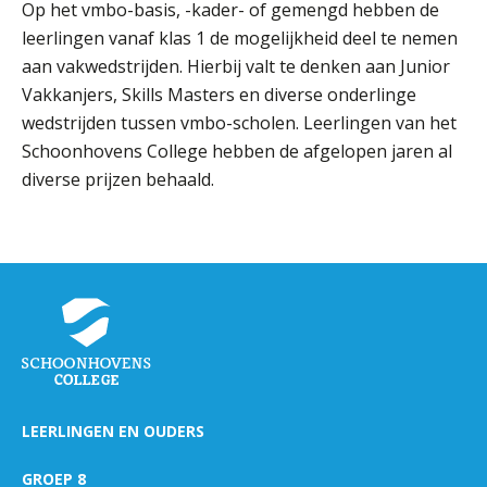
ORGANISATIE
Op het vmbo-basis, -kader- of gemengd hebben de
leerlingen vanaf klas 1 de mogelijkheid deel te nemen
Locaties
aan vakwedstrijden. Hierbij valt te denken aan Junior
Missie en visie
Vakkanjers, Skills Masters en diverse onderlinge
Organisatie
wedstrijden tussen vmbo-scholen. Leerlingen van het
Schoonhovens College hebben de afgelopen jaren al
Klachten en integriteit
diverse prijzen behaald.
GROEP 8
Kennismaking / Open dagen
Schoolgids
Begeleiding
Profielen vmbo
Onderwijs op vmbo-tl, havo, vwo en tweetalig vwo
Projectklassen vmbo-tl, havo, vwo en tweetalig
LEERLINGEN EN OUDERS
vwo
Zoek de uitdaging
GROEP 8