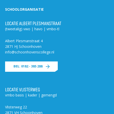
Welke opleidingen bieden we aan?
SCHOOLORGANISATIE
Taal en rekenen
Dyslexie
LOCATIE ALBERT PLESMANSTRAAT
(tweetalig) vwo | havo | vmbo-tl
Wereldburgerschap
Albert Plesmanstraat 4
NIEUWS
2871 HJ Schoonhoven
info@schoonhovenscollege.nl
VACATURES EN STAGEPLEKKEN
BEL: 0182 - 385 288
WELKOM
LOCATIE VLISTERWEG
SCHOOL
ZOEKEN
MAGISTER
AURA
ELO
GIDS
ZERMELO
vmbo basis | kader | gemengd
Vlisterweg 22
2871 VH Schoonhoven