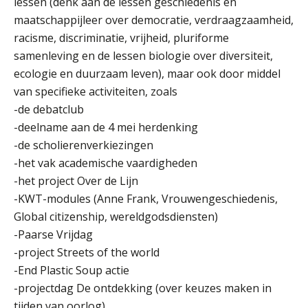
lessen (denk aan de lessen geschiedenis en
Welke opleidingen bieden we aan?
maatschappijleer over democratie, verdraagzaamheid,
Taal en rekenen
racisme, discriminatie, vrijheid, pluriforme
samenleving en de lessen biologie over diversiteit,
Dyslexie
ecologie en duurzaam leven), maar ook door middel
Wereldburgerschap
van specifieke activiteiten, zoals
-de debatclub
NIEUWS
-deelname aan de 4 mei herdenking
-de scholierenverkiezingen
VACATURES EN STAGEPLEKKEN
-het vak academische vaardigheden
-het project Over de Lijn
WELKOM
-KWT-modules (Anne Frank, Vrouwengeschiedenis,
Global citizenship, wereldgodsdiensten)
-Paarse Vrijdag
SCHOOL
ZOEKEN
MAGISTER
AURA
-project Streets of the world
ELO
GIDS
ZERMELO
-End Plastic Soup actie
-projectdag De ontdekking (over keuzes maken in
tijden van oorlog)