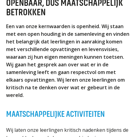
OPENBAAR, DUS MAATSCHAPPELIJK
ORGANISATIE
BETROKKEN
Locaties
Missie en visie
Een van onze kernwaarden is openheid. Wij staan
Organisatie
met een open houding in de samenleving en vinden
het belangrijk dat leerlingen in aanraking komen
Klachten en integriteit
met verschillende opvattingen en levensvisies,
waaraan zij hun eigen meningen kunnen toetsen.
GROEP 8
Wij gaan het gesprek aan over wat er in de
Kennismaking / Open dagen
samenleving leeft en gaan respectvol om met
Schoolgids
elkaars opvattingen. Wij leren onze leerlingen om
kritisch na te denken over wat er gebeurt in de
Begeleiding
wereld.
Profielen vmbo
Onderwijs op vmbo-tl, havo, vwo en tweetalig vwo
MAATSCHAPPELIJKE ACTIVITEITEN
Projectklassen vmbo-tl, havo, vwo en tweetalig
vwo
Wij laten onze leerlingen kritisch nadenken tijdens de
Zoek de uitdaging