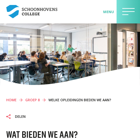
MENU
>> AANMELDEN LEERLING <<
LEERLINGEN EN OUDERS
Contact
Onderwijs
Begeleiding
Schoolgids
HOME
GROEP 8
WELKE OPLEIDINGEN BIEDEN WE AAN?
Praktische informatie
Maatschappelijk betrokken
DELEN
Jouw mening telt
WAT BIEDEN WE AAN?