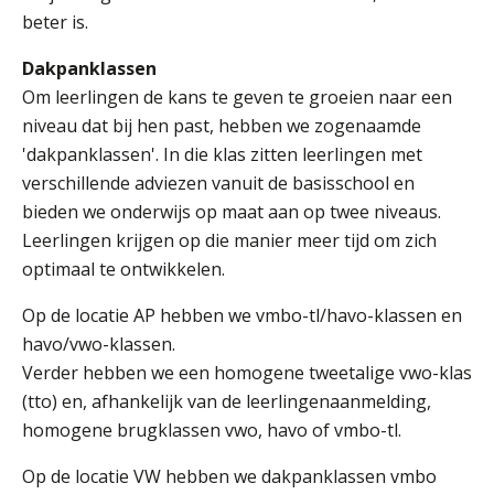
beter is.
Welke opleidingen bieden we aan?
Taal en rekenen
Dakpanklassen
Dyslexie
Om leerlingen de kans te geven te groeien naar een
niveau dat bij hen past, hebben we zogenaamde
Wereldburgerschap
'dakpanklassen'. In die klas zitten leerlingen met
NIEUWS
verschillende adviezen vanuit de basisschool en
bieden we onderwijs op maat aan op twee niveaus.
Leerlingen krijgen op die manier meer tijd om zich
VACATURES EN STAGEPLEKKEN
optimaal te ontwikkelen.
WELKOM
Op de locatie AP hebben we vmbo-tl/havo-klassen en
havo/vwo-klassen.
Verder hebben we een homogene tweetalige vwo-klas
SCHOOL
ZOEKEN
(tto) en, afhankelijk van de leerlingenaanmelding,
MAGISTER
AURA
ELO
GIDS
ZERMELO
homogene brugklassen vwo, havo of vmbo-tl.
Op de locatie VW hebben we dakpanklassen vmbo