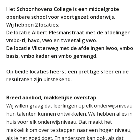
ORGANISATIE
Het Schoonhovens College is een middelgrote
Locaties
openbare school voor voortgezet onderwijs.
Missie en visie
Wij hebben 2 locaties:
De locatie Albert Plesmanstraat met de afdelingen
Organisatie
vmbo-tl, havo, vwo en tweetalig vwo.
Klachten en integriteit
De locatie Vlisterweg met de afdelingen lwoo, vmbo
basis, vmbo kader en vmbo gemengd.
GROEP 8
Kennismaking / Open dagen
Op beide locaties heerst een prettige sfeer en de
resultaten zijn uitstekend.
Schoolgids
Begeleiding
Breed aanbod, makkelijke overstap
Profielen vmbo
Wij willen graag dat leerlingen op elk onderwijsniveau
Onderwijs op vmbo-tl, havo, vwo en tweetalig vwo
hun talenten kunnen ontwikkelen. We hebben alles in
Projectklassen vmbo-tl, havo, vwo en tweetalig
huis voor elk onderwijsniveau. Dat maakt het
vwo
makkelijk om over te stappen naar een hoger niveau,
Zoek de uitdaging
als je het goed doet. En andersom kan ook, als dat