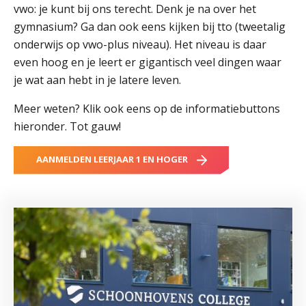
vwo: je kunt bij ons terecht. Denk je na over het
Welke opleidingen bieden we aan?
gymnasium? Ga dan ook eens kijken bij tto (tweetalig
Taal en rekenen
onderwijs op vwo-plus niveau). Het niveau is daar
Dyslexie
even hoog en je leert er gigantisch veel dingen waar
Wereldburgerschap
je wat aan hebt in je latere leven.
Meer weten? Klik ook eens op de informatiebuttons
NIEUWS
hieronder. Tot gauw!
VACATURES EN STAGEPLEKKEN
AANMELDEN LEERJAAR 1 EN HOGER
WELKOM
SCHOOL
ZOEKEN
MAGISTER
AURA
ELO
GIDS
ZERMELO