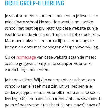
BESTE GROEP-8 LEERLING
ORGANISATIE
Locaties
Je staat voor een spannend moment in je leven: een
Missie en visie
middelbare school kiezen. Hoe weet je nou welke
Organisatie
school het best bij jou past? Op deze website kun je
Klachten en integriteit
veel informatie vinden en filmpjes en foto's bekijken.
Maar het leukst is het natuurlijk om echt langs te
GROEP 8
komen op onze meeloopdagen of Open Avond/Dag.
Kennismaking / Open dagen
Op de
homepage
van deze website staan de meest
Schoolgids
actuele gegevens om je in te schrijven voor onze
voorlichtingsmomenten.
Begeleiding
Profielen vmbo
Je bent welkom! Wij zijn een openbare school, een
Onderwijs op vmbo-tl, havo, vwo en tweetalig vwo
school waar je jezelf mag zijn. En we hebben alle
onderwijstypes in huis, voor elk niveau en elke soort
Projectklassen vmbo-tl, havo, vwo en tweetalig
vwo
leerling. Of je nou denkt naar het vmbo basis/kader te
gaan of naar vmbo-t (dat heet bij ons mavo), havo of
Zoek de uitdaging