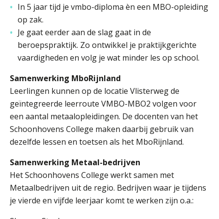
In 5 jaar tijd je vmbo-diploma èn een MBO-opleiding
Welke opleidingen bieden we aan?
op zak.
Taal en rekenen
Je gaat eerder aan de slag gaat in de
Dyslexie
beroepspraktijk. Zo ontwikkel je praktijkgerichte
Wereldburgerschap
vaardigheden en volg je wat minder les op school.
Samenwerking MboRijnland
NIEUWS
Leerlingen kunnen op de locatie Vlisterweg de
geïntegreerde leerroute VMBO-MBO2 volgen voor
VACATURES EN STAGEPLEKKEN
een aantal metaalopleidingen. De docenten van het
Schoonhovens College maken daarbij gebruik van
WELKOM
dezelfde lessen en toetsen als het MboRijnland.
Samenwerking Metaal-bedrijven
Het Schoonhovens College werkt samen met
SCHOOL
ZOEKEN
MAGISTER
AURA
ELO
GIDS
ZERMELO
Metaalbedrijven uit de regio. Bedrijven waar je tijdens
je vierde en vijfde leerjaar komt te werken zijn o.a.: