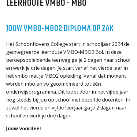
LEERROUTE VMBO - MBO
ORGANISATIE
Locaties
Missie en visie
JOUW VMBO-MBO2 DIPLOMA OP ZAK
Organisatie
Klachten en integriteit
Het Schoonhovens College start in schooljaar 2024 de
geïntegreerde leerroute VMBO-MBO2 Bol. In deze
GROEP 8
beroepsopleidende leerweg ga je 2 dagen naar school
en werk je drie dagen. Je start vanaf het vierde jaar in
Kennismaking / Open dagen
het vmbo met je MBO2 opleiding. Vanaf dat moment
Schoolgids
worden mbo en vo gecombineerd tot één
Begeleiding
onderwijsprogramma. Dit loopt door in het vijfde jaar,
Profielen vmbo
nog steeds bij jou op school met dezelfde docenten. In
zowel het vierde en vijfde leerjaar ga je 2 dagen naar
Onderwijs op vmbo-tl, havo, vwo en tweetalig vwo
school en werk je drie dagen.
Projectklassen vmbo-tl, havo, vwo en tweetalig
vwo
Jouw voordeel
Zoek de uitdaging