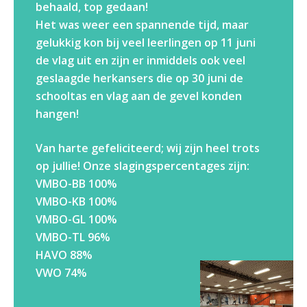
ORGANISATIE
behaald, top gedaan!
Het was weer een spannende tijd, maar
Locaties
gelukkig kon bij veel leerlingen op 11 juni
Missie en visie
de vlag uit en zijn er inmiddels ook veel
Organisatie
geslaagde herkansers die op 30 juni de
schooltas en vlag aan de gevel konden
Klachten en integriteit
hangen!
GROEP 8
Van harte gefeliciteerd; wij zijn heel trots
Kennismaking / Open dagen
op jullie! Onze slagingspercentages zijn:
Schoolgids
VMBO-BB 100%
Begeleiding
VMBO-KB 100%
VMBO-GL 100%
Profielen vmbo
VMBO-TL 96%
Onderwijs op vmbo-tl, havo, vwo en tweetalig vwo
HAVO 88%
Projectklassen vmbo-tl, havo, vwo en tweetalig
VWO 74%
vwo
Zoek de uitdaging