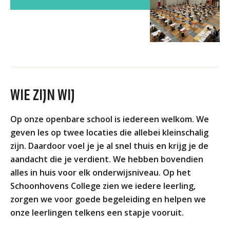
Welke opleidingen bieden we aan?
Taal en rekenen
Dyslexie
Wereldburgerschap
NIEUWS
WIE ZIJN WIJ
VACATURES EN STAGEPLEKKEN
Op onze openbare school is iedereen welkom. We
geven les op twee locaties die allebei kleinschalig
WELKOM
zijn. Daardoor voel je je al snel thuis en krijg je de
aandacht die je verdient. We hebben bovendien
alles in huis voor elk onderwijsniveau. Op het
SCHOOL
Schoonhovens College zien we iedere leerling,
ZOEKEN
MAGISTER
AURA
ELO
GIDS
ZERMELO
zorgen we voor goede begeleiding en helpen we
onze leerlingen telkens een stapje vooruit.