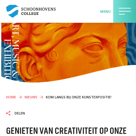
MENU
>> AANMELDEN LEERLING <<
LEERLINGEN EN OUDERS
Contact
Onderwijs
Begeleiding
Schoolgids
HOME
NIEUWS
KOM LANGS BIJ ONZE KUNSTEXPOSITIE!
Praktische informatie
Maatschappelijk betrokken
DELEN
Jouw mening telt
GENIETEN VAN CREATIVITEIT OP ONZE