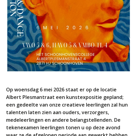
Welke opleidingen bieden we aan?
Taal en rekenen
Dyslexie
Wereldburgerschap
NIEUWS
VACATURES EN STAGEPLEKKEN
WELKOM
Op woensdag 6 mei 2026 staat er op de locatie
Albert Plesmantraat een kunstexpositie gepland;
een gedeelte van onze creatieve leerlingen zal hun
SCHOOL
ZOEKEN
MAGISTER
AURA
ELO
talenten laten zien aan ouders, verzorgers,
GIDS
ZERMELO
medeleerlingen en andere belangstellenden. De
tekenexamen leerlingen tonen u op deze avond
waar ze de afgelopen periode aan gewerkt hebben.